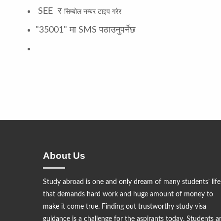
SEE
र
सिम्बोल नम्बर टाइप गरेर
"35001" मा SMS पठाउनुपर्नेछ
About Us
Study abroad is one and only dream of many students’ life
that demands hard work and huge amount of money to
make it come true. Finding out trustworthy study visa
guidance is a challenge for the aspirants today. Students a