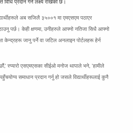
िधि प्रदान गर्ने लक्ष्य राखेको छ।
विद्यार्थीहरूले अब सजिलै ३५००१ मा एमएसएम पठाएर
ाउनु पर्छ। केही क्षणमा, उनीहरुले आफ्नो नतिजा सिधै आफ्नो
केन्द्रहरू जानु पर्ने वा जटिल अनलाइन पोर्टलहरू हेर्न
छौं,' स्प्याराे एसएमएसका सीईओ मनोज थापाले भने, 'हामीले
ँचयोग्य समाधान प्रदान गर्नु हो जसले विद्यार्थीहरूलाई कुनै